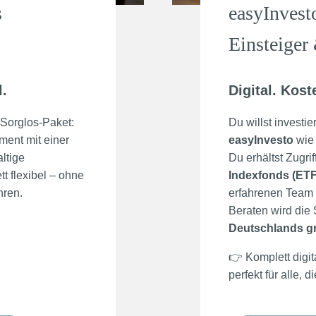
s
easyInvest
Einsteiger
l.
Digital. Kost
Sorglos-Paket:
Du willst investi
ent mit einer
easyInvesto
wie 
ltige
Du erhältst Zugri
t flexibel – ohne
Indexfonds (ETF
hren.
erfahrenen Team
Beraten wird die 
Deutschlands g
👉 Komplett digit
perfekt für alle, 