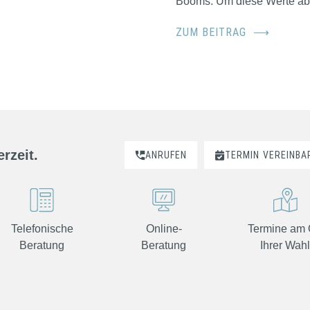
Booms. Um diese Werte abzu
ZUM BEITRAG
⟶
rzeit.
ANRUFEN
TERMIN
VEREINBA
Telefonische
Online-
Termine am 
Beratung
Beratung
Ihrer Wah