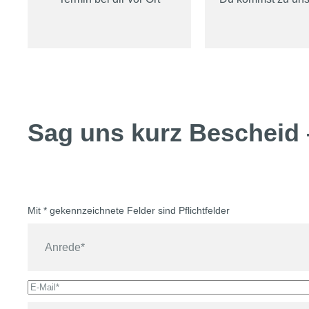
Sag uns kurz Bescheid
Mit * gekennzeichnete Felder sind Pflichtfelder
A
n
r
e
E
d
-