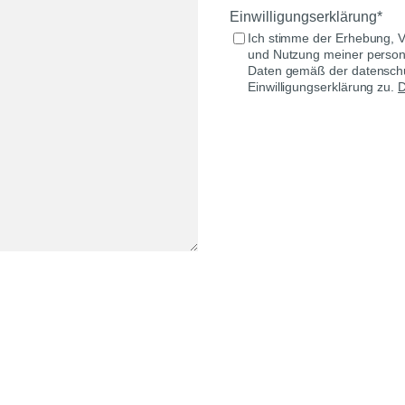
m
l
Einwilligungserklärung*
e
e
Ich stimme der Erhebung, V
und Nutzung meiner pers
,
f
Daten gemäß der datenschu
N
o
Einwilligungserklärung zu.
D
a
n
m
n
e
u
m
m
e
r