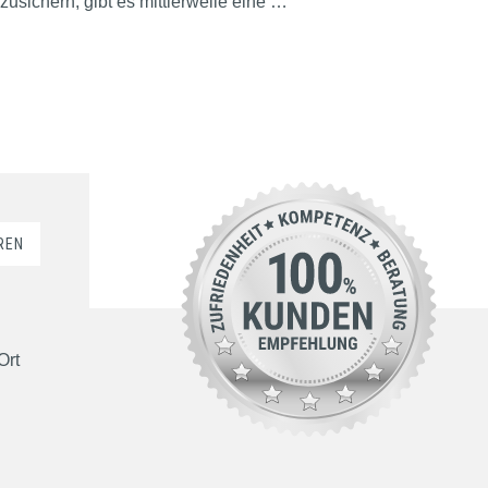
sichern, gibt es mittlerweile eine …
REN
Ort
Kundenbewertungen und Erfahrungen zu
l
ALVINEX by UF - United Finance GmbH
%
100
SEHR GUT
Empfehlungen auf