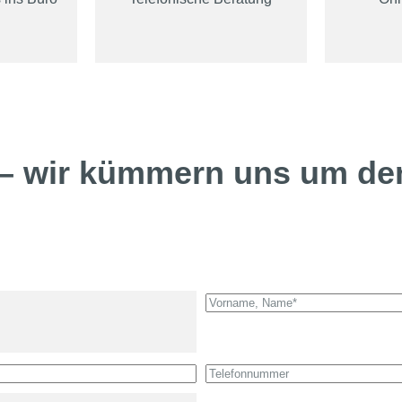
 – wir kümmern uns um de
V
o
r
n
T
a
e