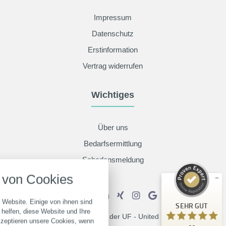
Impressum
Datenschutz
Erstinformation
Vertrag widerrufen
Wichtiges
Kundenbewertungen und Erfahrungen zu
ALVINEX by UF - United Finance GmbH
Über uns
SEHR GUT
%
100
Bedarfsermittlung
Empfehlungen auf
Schadensmeldung
nstellungen
ProvenExpert.com
5,00
/
5,00
von Cookies
über alle verwendeten Cookies und
4
62
chkeit folgende Kategorien zu
Bewertungen auf
r zu blockieren.
2
Bewertungen von
 Website. Einige von ihnen sind
SEHR GUT
ProvenExpert.com
anderen Quellen
helfen, diese Website und Ihre
© 2026 ALVINEX eine Marke der UF - United Finance GmbH
kzeptieren unsere Cookies, wenn
Notwendig