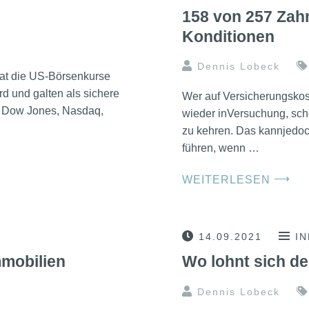
158 von 257 Zah
Konditionen
Dennis Lobeck
hat die US-Börsenkurse
rd und galten als sichere
Wer auf Versicherungskost
ie Dow Jones, Nasdaq,
wieder inVersuchung, sch
zu kehren. Das kannjedoc
führen, wenn …
⟶
WEITERLESEN
14.09.2021
I
mmobilien
Wo lohnt sich d
Dennis Lobeck