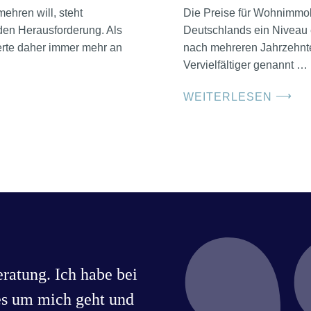
ehren will, steht
Die Preise für Wohnimmob
den Herausforderung. Als
Deutschlands ein Niveau 
erte daher immer mehr an
nach mehreren Jahrzehnte
Vervielfältiger genannt …
⟶
WEITERLESEN
ratung. Ich habe bei
es um mich geht und