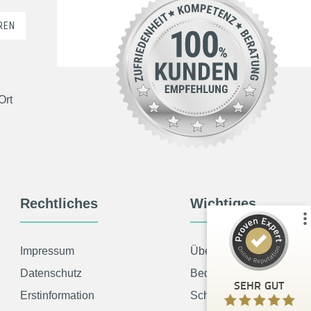
REN
Ort
Kundenbewertungen und Erfahrungen zu
l
ALVINEX by UF - United Finance GmbH
%
100
SEHR GUT
Empfehlungen auf
ProvenExpert.com
5,00
/
5,00
Rechtliches
Wichtiges
60
4
2
Bewertungen von
Bewertungen auf
anderen Quellen
ProvenExpert.com
Impressum
Über uns
Datenschutz
Bedarfsermittlung
Blick aufs ProvenExpert-Profil werfen
SEHR GUT
Erstinformation
Schadensmeldung
Laura V.