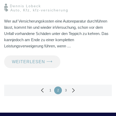
Dennis Lobeck
Auto
,
Kfz
,
kfz-versicherung
Wer auf Versicherungskosten eine Autoreparatur durchführen
lässt, kommt hin und wieder inVersuchung, schon vor dem
Unfall vorhandene Schäden unter den Teppich zu kehren. Das
kannjedoch am Ende zu einer kompletten
Leistungsverweigerung führen, wenn …
⟶
WEITERLESEN
Seitennummerierung
1
2
3
der
Beiträge